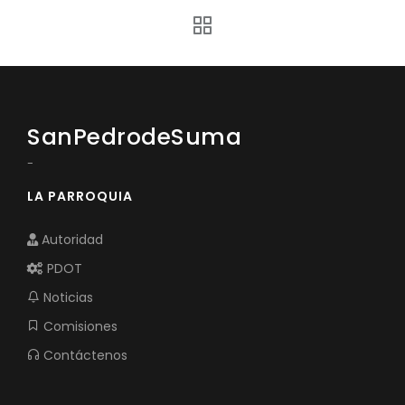
Convocatorias
GESTIÓN ADMINISTRATIVA
Plan de desarrollo y Ordenamiento Territorial - PD
Plan Anual Contratación - PAC
SanPedrodeSuma
Plan Operativo Anual - POA
-
Convenios Institucionales
LA PARROQUIA
PRESUPUESTO: EJECUCIÓN Y REPORTES
Autoridad
Cédulas presupuestarias y balances
PDOT
Procesos de contratación
Noticias
Ejecución Presupuestaria
Comisiones
Contáctenos
Obras y proyectos