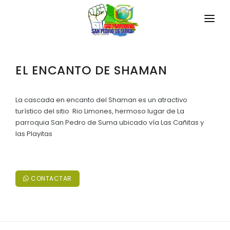
INICIO
EL ENCANTO DE SHAMAN
LA PARROQUIA
RESEÑA HISTÓRICA
GAD
La cascada en encanto del Shaman es un atractivo
turístico del sitio Rio Limones, hermoso lugar de La
Historia Antigua
TRANSPARENCIA
parroquia San Pedro de Suma ubicado vía Las Cañitas y
las Playitas
Historia Actual
GESTIÓN Y PRESUPUESTO
Símbolos Cívicos
GESTIÓN INSTITUCIONAL
MECANISMOS DE PARTICIPACIÓN
GEOGRAFÍA
CONTACTAR
Sesiones Ordinarias
TURISMO
Ubicación
CIUDADANÍA ACTIVA
Sesiones Extraordinarias
Clima
Solicitud de acceso información pública
Resoluciones
NEW