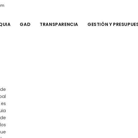
om
QUIA
GAD
TRANSPARENCIA
GESTIÓN Y PRESUPUE
 de
pal
 es
uia
de
los
que