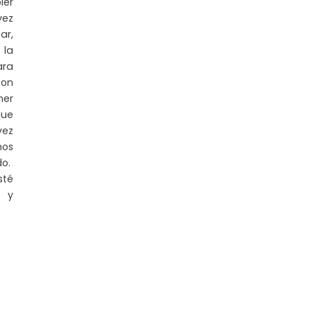
ler
vez
ar,
 la
ara
on
ner
que
vez
mos
do.
sté
n y