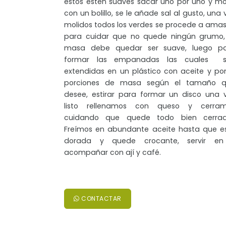
estos estén suaves sacar uno por uno y mo
con un bolillo, se le añade sal al gusto, una 
molidos todos los verdes se procede a amas
para cuidar que no quede ningún grumo,
masa debe quedar ser suave, luego p
formar las empanadas las cuales s
extendidas en un plástico con aceite y po
porciones de masa según el tamaño 
desee, estirar para formar un disco una 
listo rellenamos con queso y cerra
cuidando que quede todo bien cerra
Freímos en abundante aceite hasta que e
dorada y quede crocante, servir e
acompañar con ají y café.
CONTACTAR