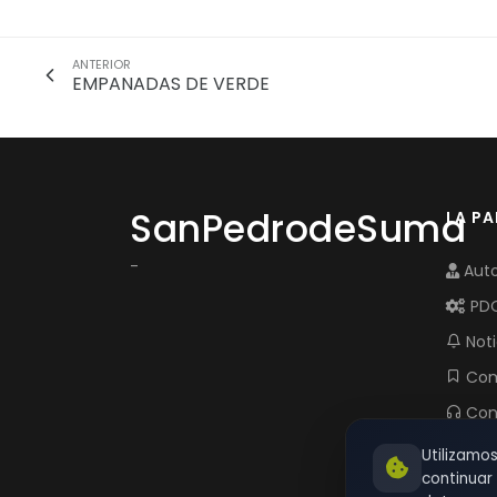
ANTERIOR
EMPANADAS DE VERDE
SanPedrodeSuma
LA P
-
Auto
PD
Noti
Com
Con
Utilizamo
continua