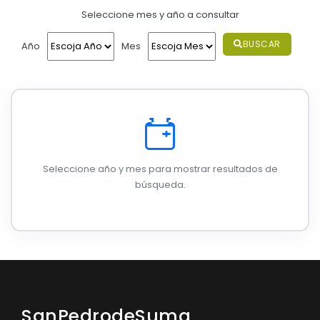
Seleccione mes y año a consultar
Convocatorias
GESTIÓN ADMINISTRATIVA
BUSCAR
Año
Mes
Plan de desarrollo y Ordenamiento Territorial - PD
Plan Anual Contratación - PAC
Plan Operativo Anual - POA
Convenios Institucionales
Seleccione año y mes para mostrar resultados de
PRESUPUESTO: EJECUCIÓN Y REPORTES
búsqueda.
Cédulas presupuestarias y balances
Procesos de contratación
Ejecución Presupuestaria
Obras y proyectos
SanPedrodeSuma