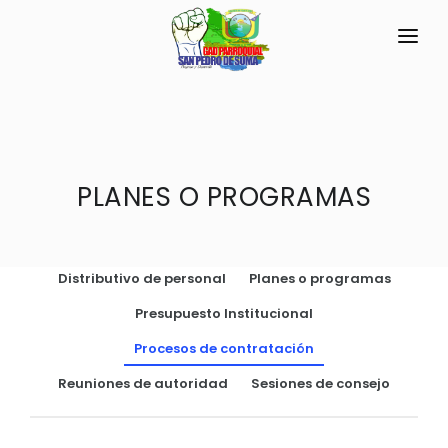
INICIO
LA PARROQUIA
RESEÑA HISTÓRICA
PLANES O PROGRAMAS
GAD
Historia Antigua
TRANSPARENCIA
Historia Actual
Distributivo de personal
Planes o programas
GESTIÓN Y PRESUPUESTO
Símbolos Cívicos
Presupuesto Institucional
GESTIÓN INSTITUCIONAL
MECANISMOS DE PARTICIPACIÓN
GEOGRAFÍA
Procesos de contratación
Sesiones Ordinarias
TURISMO
Ubicación
CIUDADANÍA ACTIVA
Reuniones de autoridad
Sesiones de consejo
Sesiones Extraordinarias
Clima
Solicitud de acceso información pública
Resoluciones
NEW